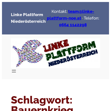
Zum
Kontakt:
team@linke-
Inhalt
Linke Plattform
plattform-noe.at
· Telefon:
springen
Niederösterreich
0664 1142298
Schlagwort:
Bauernkrieg