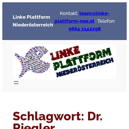
Zum
Kontakt:
team@linke-
Inhalt
Linke Plattform
plattform-noe.at
· Telefon:
springen
Niederösterreich
0664 1142298
Schlagwort:
Dr.
Riegler