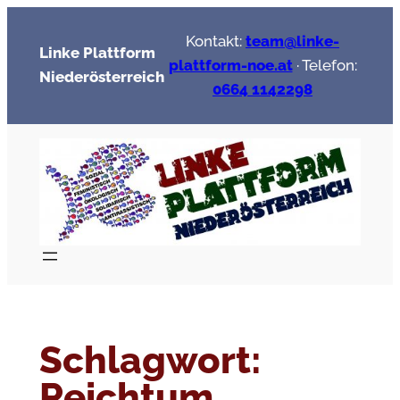
Zum
Kontakt:
team@linke-
Inhalt
Linke Plattform
plattform-noe.at
· Telefon:
springen
Niederösterreich
0664 1142298
Schlagwort:
Reichtum