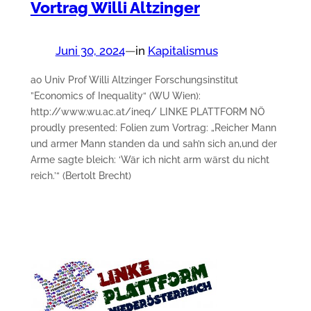
Vortrag Willi Altzinger
Juni 30, 2024
—
in
Kapitalismus
ao Univ Prof Willi Altzinger Forschungsinstitut
”Economics of Inequality“ (WU Wien):
http://www.wu.ac.at/ineq/ LINKE PLATTFORM NÖ
proudly presented: Folien zum Vortrag: „Reicher Mann
und armer Mann standen da und sah’n sich an,und der
Arme sagte bleich: ‘Wär ich nicht arm wärst du nicht
reich.’“ (Bertolt Brecht)