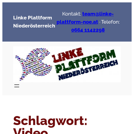
Zum
Kontakt:
team@linke-
Inhalt
Linke Plattform
plattform-noe.at
· Telefon:
springen
Niederösterreich
0664 1142298
Schlagwort:
Video