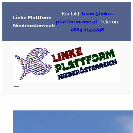
Zum
Kontakt:
team@linke-
Inhalt
Linke Plattform
plattform-noe.at
· Telefon:
springen
Niederösterreich
0664 1142298