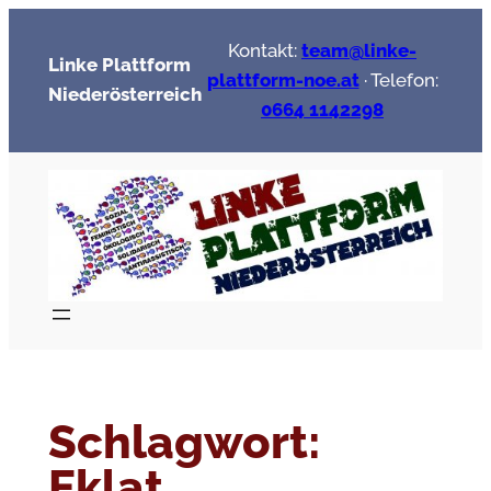
Zum
Kontakt:
team@linke-
Inhalt
Linke Plattform
plattform-noe.at
· Telefon:
springen
Niederösterreich
0664 1142298
Schlagwort:
Eklat