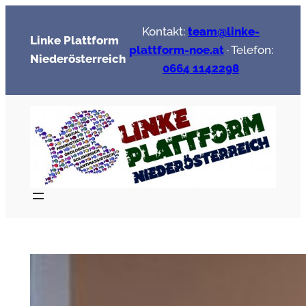
Zum
Kontakt:
team@linke-
Inhalt
Linke Plattform
plattform-noe.at
· Telefon:
springen
Niederösterreich
0664 1142298