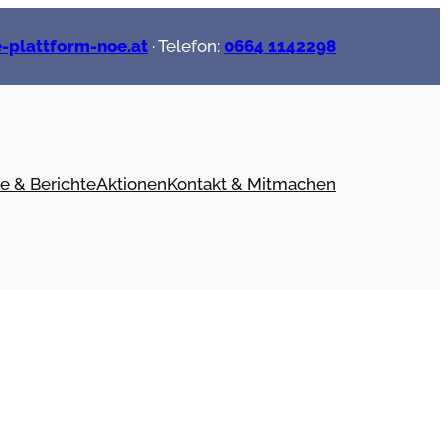
-plattform-noe.at
· Telefon:
0664 1142298
e & Berichte
Aktionen
Kontakt & Mitmachen