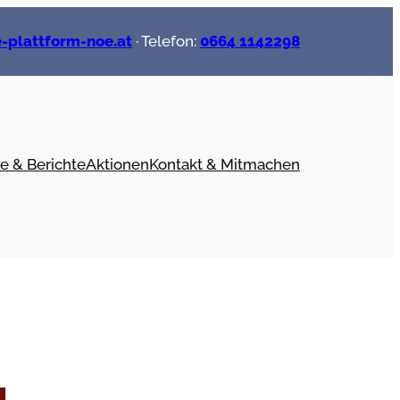
-plattform-noe.at
· Telefon:
0664 1142298
e & Berichte
Aktionen
Kontakt & Mitmachen