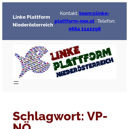
Zum
Kontakt:
team@linke-
Inhalt
Linke Plattform
plattform-noe.at
· Telefon:
springen
Niederösterreich
0664 1142298
Schlagwort:
VP-
NÖ