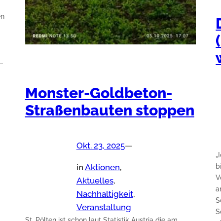
en
…
Monster-Goldbeton-
Straßenbauten stoppen
Okt. 23, 2025
—
„
b
in
Aktionen
, 
V
Aktuelles
, 
a
Nachhaltigkeit
, 
S
Veranstaltung
S
St. Pölten ist schon laut Statistik Austria die am