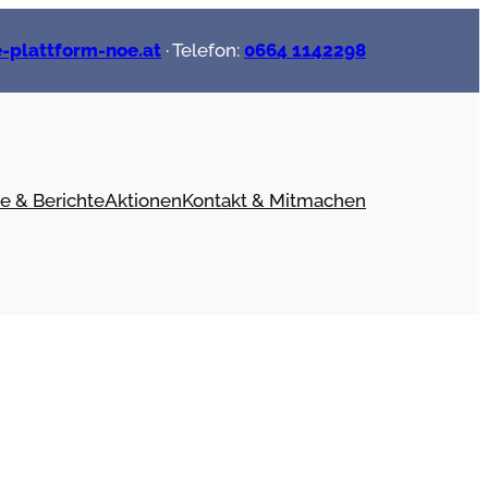
-plattform-noe.at
· Telefon:
0664 1142298
e & Berichte
Aktionen
Kontakt & Mitmachen